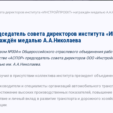
вета директоров института «ИНСТРОЙПРОЕКТ» награждён медалью А.А.
дседатель совета директоров института 
раждён медалью А.А.Николаева
зом №004-н Общероссийского отраслевого объединения рабо
стве «АСПОР» председатель совета директоров ООО «Инстройп
ью им. А.А.Николаева.
учил в присутствии коллектива института президент объединен
ководители и специалисты организаций автомобильного трансп
достижение высоких производственных показателей, повышение
твие и личный вклад в развитие транспорта и дорожного хозяй
ции.