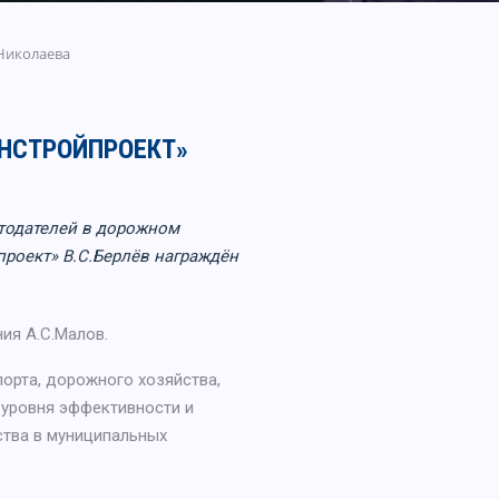
Николаева
«ИНСТРОЙПРОЕКТ»
тодателей в дорожном
роект» В.С.Берлёв награждён
ия А.С.Малов.
орта, дорожного хозяйства,
 уровня эффективности и
ства в муниципальных