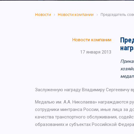
Новости
Новости компании
Председатель со
Пре
Новости компании
наг
17 января 2013
Прика
хозяй
медал
Заслуженную награду Владимиру Сергеевичу вр
Медалью им. А.А. Николаева» награждаются ру
сотрудники минтранса России, иные лица за 
качества транспортного обслуживания, содейс
образованиях и субъектах Российской Федера